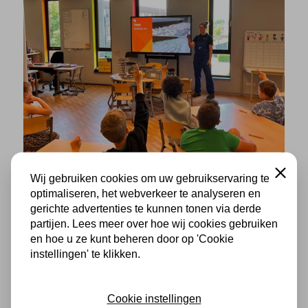
Sluiten
Wij gebruiken cookies om uw gebruikservaring te
optimaliseren, het webverkeer te analyseren en
gerichte advertenties te kunnen tonen via derde
partijen. Lees meer over hoe wij cookies gebruiken
Techniek moet je doen: De Spiraal
en hoe u ze kunt beheren door op 'Cookie
en Tribelt op bezoek bij
instellingen' te klikken.
basisschool Los Hoes
Cookie instellingen