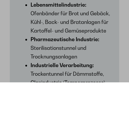
Lebensmittelindustrie:
Ofenbänder für Brot und Gebäck,
Kühl-, Back- und Bratanlagen für
Kartoffel- und Gemüseprodukte
Pharmazeutische Industrie:
Sterilisationstunnel und
Trocknungsanlagen
Industrielle Verarbeitung:
Trockentunnel für Dämmstoffe,
Glasindustrie (Temperprozesse),
Metallbearbeitung (Härten,
Sintern, Löten)
Besondere Transportaufgaben:
Übernahmeanlagen mit Type 150
Band, Transport bei hohen