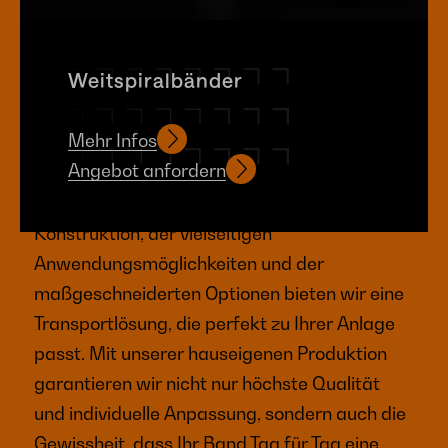
Weitspiralbänder
Ein Weitspiralgliederband ist mehr als nur ein
Mehr Infos
Transportmittel: Es ist ein entscheidendes
Angebot anfordern
Bindeglied für die Kontinuität Ihres
Produktionsprozesses. Dank der robusten
Konstruktion, der vielseitigen
Anwendungsmöglichkeiten und der
maßgeschneiderten Optionen bieten wir eine
Transportlösung, die perfekt zu Ihrer Anlage
passt. Mit unserer hauseigenen Produktion
garantieren wir nicht nur höchste Qualität
und individuelle Anpassung, sondern auch die
Gewissheit, dass Ihr Band Tag für Tag eine